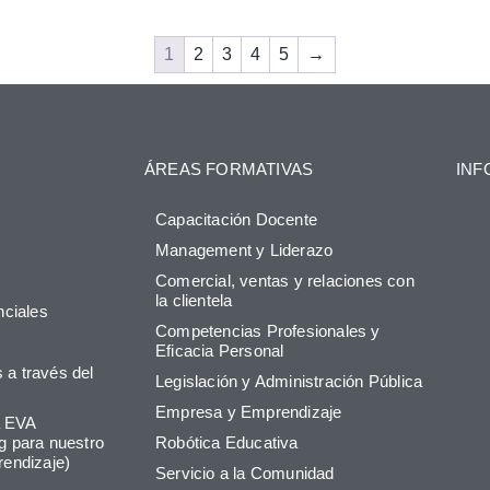
1
2
3
4
5
→
ÁREAS FORMATIVAS
INF
Capacitación Docente
Management y Liderazo
Comercial, ventas y relaciones con
la clientela
ciales
Competencias Profesionales y
Eficacia Personal
 a través del
Legislación y Administración Pública
Empresa y Emprendizaje
a EVA
g para nuestro
Robótica Educativa
rendizaje)
Servicio a la Comunidad