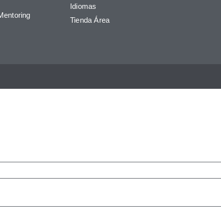
Idiomas
Mentoring
Tienda Área
 Formulario Para Ampliar Informa
quedar sin cambios.