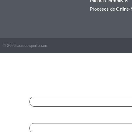
Píldoras formativas
Procesos de Online-
© 2026 cursoexperto.com
Completa El
X/Twitter
Este campo es un campo de validación y debe 
Nombre
*