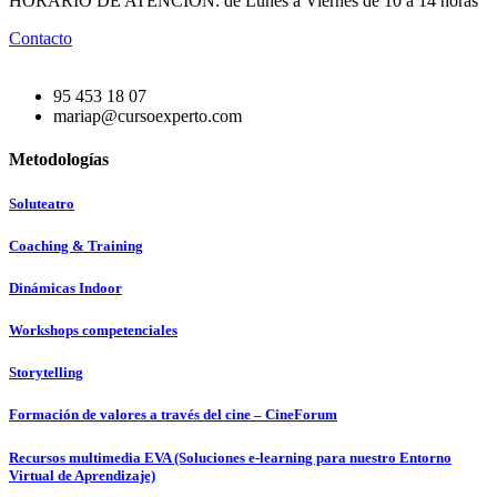
HORARIO DE ATENCIÓN: de Lunes a Viernes de 10 a 14 horas
Contacto
95 453 18 07
mariap@cursoexperto.com
Metodologías
Soluteatro
Coaching & Training
Dinámicas Indoor
Workshops competenciales
Storytelling
Formación de valores a través del cine – CineForum
Recursos multimedia EVA (Soluciones e-learning para nuestro Entorno
Virtual de Aprendizaje)