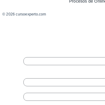
Procesos de Onlin
© 2026 cursoexperto.com
Completa El
Instagram
Este campo es un campo de validación y debe 
Nombre
*
Empresa
Cargo