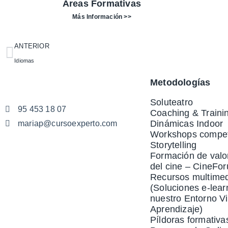
Áreas Formativas
Más Información >>
ANTERIOR
Idiomas
Metodologías
Soluteatro
95 453 18 07
Coaching & Traini
Dinámicas Indoor
mariap@cursoexperto.com
Workshops compet
Storytelling
Formación de valo
del cine – CineFo
Recursos multime
(Soluciones e-lear
nuestro Entorno Vi
Aprendizaje)
Píldoras formativa