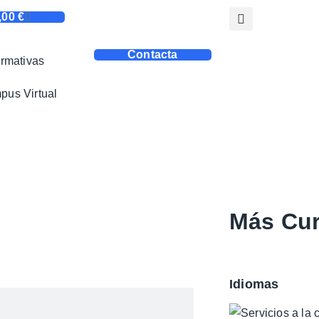
,00
€
Contacta
rmativas
us Virtual
Más Cur
Idiomas