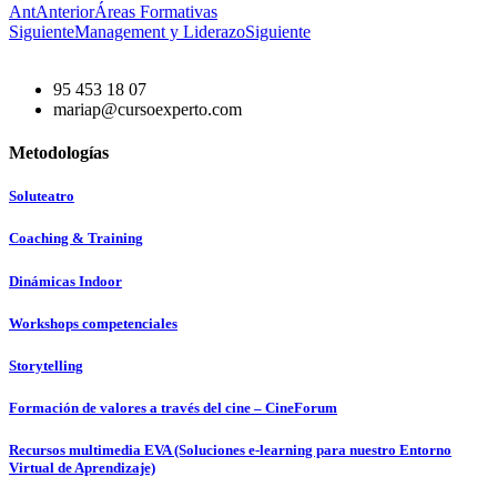
Ant
Anterior
Áreas Formativas
Siguiente
Management y Liderazo
Siguiente
95 453 18 07
mariap@cursoexperto.com
Metodologías
Soluteatro
Coaching & Training
Dinámicas Indoor
Workshops competenciales
Storytelling
Formación de valores a través del cine – CineForum
Recursos multimedia EVA (Soluciones e-learning para nuestro Entorno
Virtual de Aprendizaje)