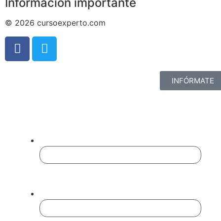
Información importante
© 2026 cursoexperto.com
INFÓRMATE
Completa El Formulario
Para Ampliar Información:
X/Twitter
Este campo es un campo de validación y
debe quedar sin cambios.
Nombre
*