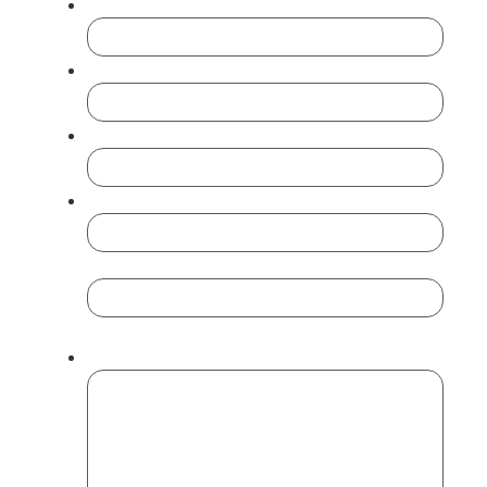
Empresa
Cargo
Teléfono
*
Email
*
Introduce un email
Confirmar email
Mensaje
*