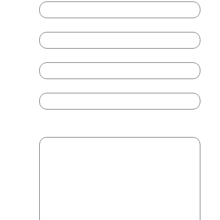
Teléfono
*
Email
*
Introduce un email
Confirmar email
Mensaje
*