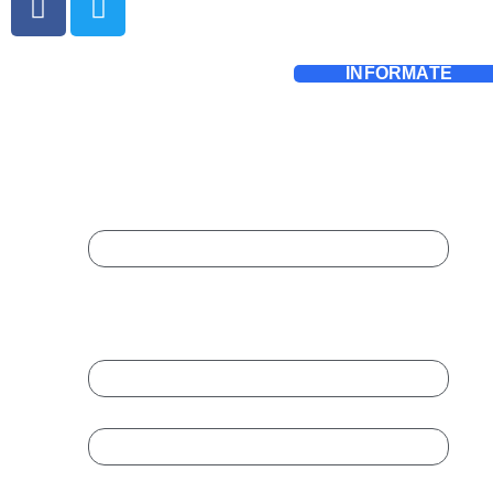
INFÓRMATE
Completa El Formulario
Para Ampliar Información:
Instagram
Este campo es un campo de validación y
debe quedar sin cambios.
Nombre
*
Empresa
Cargo