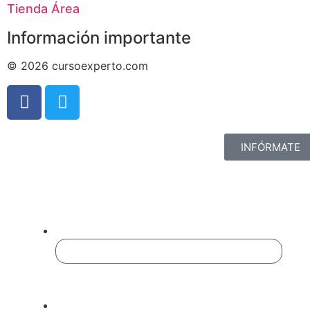
Tienda Área
Información importante
© 2026 cursoexperto.com
INFÓRMATE
Completa El Formulario
Para Ampliar Información:
URL
Este campo es un campo de validación y
debe quedar sin cambios.
Nombre
*