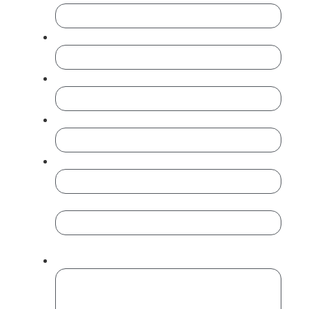
Empresa
Cargo
Teléfono
*
Email
*
Introduce un email
Confirmar email
Mensaje
*