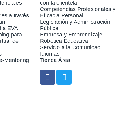
enciales
con la clientela
Competencias Profesionales y
res a través
Eficacia Personal
rum
Legislación y Administración
dia EVA
Pública
ning para
Empresa y Emprendizaje
rtual de
Robótica Educativa
Servicio a la Comunidad
s
Idiomas
e-Mentoring
Tienda Área
 Formulario Para Ampliar Informa