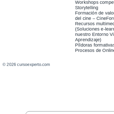
Workshops compet
Storytelling
Formación de valo
del cine – CineFo
Recursos multime
(Soluciones e-lear
nuestro Entorno Vi
Aprendizaje)
Píldoras formativa
Procesos de Onlin
© 2026 cursoexperto.com
Completa El
Comments