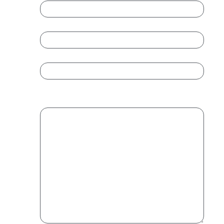
Email
*
Introduce un email
Confirmar email
Mensaje
*