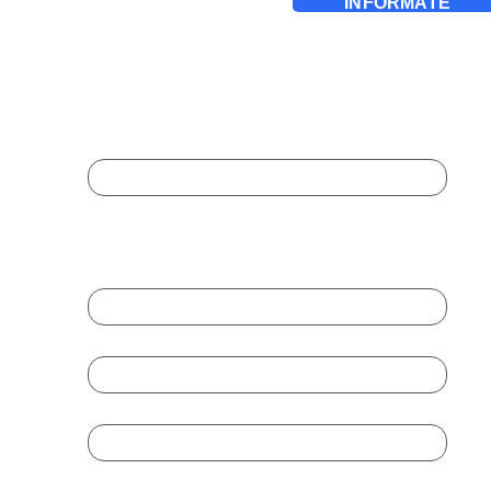
INFÓRMATE
Completa El Formulario
Para Ampliar Información:
X/Twitter
Este campo es un campo de validación y
debe quedar sin cambios.
Nombre
*
Empresa
Cargo
Teléfono
*