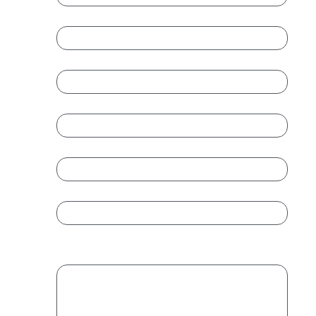
Empresa
Cargo
Teléfono
*
Email
*
Introduce un email
Confirmar email
Mensaje
*