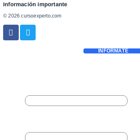
Información importante
© 2026 cursoexperto.com
INFÓRMATE
Completa El Formulario
Para Ampliar Información:
Comments
Este campo es un campo de validación y
debe quedar sin cambios.
Nombre
*