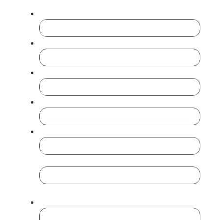
debe quedar sin cambios.
Nombre
*
Empresa
Cargo
Teléfono
*
Email
*
Introduce un email
Confirmar email
Mensaje
*