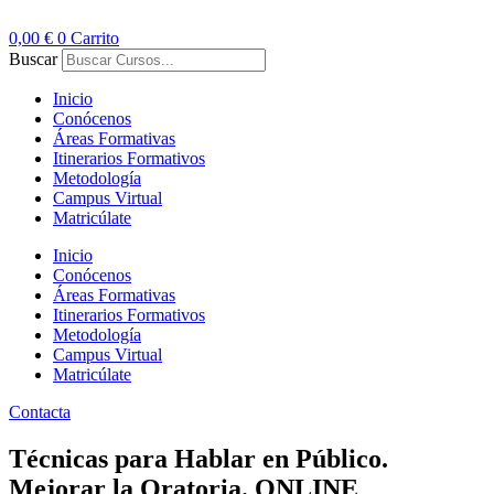
Ir
al
0,00
€
0
Carrito
contenido
Buscar
Inicio
Conócenos
Áreas Formativas
Itinerarios Formativos
Metodología
Campus Virtual
Matricúlate
Inicio
Conócenos
Áreas Formativas
Itinerarios Formativos
Metodología
Campus Virtual
Matricúlate
Contacta
Técnicas para Hablar en Público.
Mejorar la Oratoria. ONLINE