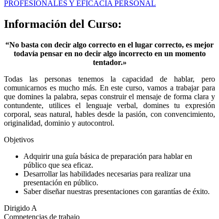
Hablar
PROFESIONALES Y EFICACIA PERSONAL
en
Público.
Información del Curso:
Mejorar
la
“No basta con decir algo correcto en el lugar correcto, es mejor
Oratoria.
todavía pensar en no decir algo incorrecto en un momento
ONLINE
tentador.»
cantidad
Todas las personas tenemos la capacidad de hablar, pero
comunicarnos es mucho más. En este curso, vamos a trabajar para
que domines la palabra, sepas construir el mensaje de forma clara y
contundente, utilices el lenguaje verbal, domines tu expresión
corporal, seas natural, hables desde la pasión, con convencimiento,
originalidad, dominio y autocontrol.
Objetivos
Adquirir una guía básica de preparación para hablar en
público que sea eficaz.
Desarrollar las habilidades necesarias para realizar una
presentación en público.
Saber diseñar nuestras presentaciones con garantías de éxito.
Dirigido A
Competencias de trabajo