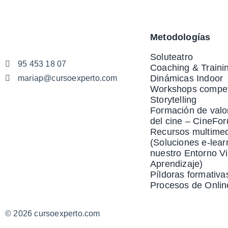
Metodologías
Soluteatro
95 453 18 07
Coaching & Traini
Dinámicas Indoor
mariap@cursoexperto.com
Workshops compet
Storytelling
Formación de valo
del cine – CineFo
Recursos multime
(Soluciones e-lear
nuestro Entorno Vi
Aprendizaje)
Píldoras formativa
Procesos de Onlin
© 2026 cursoexperto.com