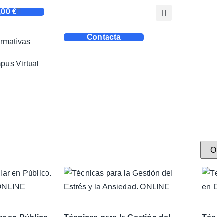
,00
€
Contacta
rmativas
us Virtual