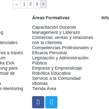
←
1
2
3
4
Áreas Formativas
Inf
Capacitación Docente
ng
Management y Liderazo
Comercial, ventas y relaciones
enciales
con la clientela
Competencias Profesionales y
res a través
Eficacia Personal
rum
Legislación y Administración
dia EVA
Pública
ning para
Empresa y Emprendizaje
rtual de
Robótica Educativa
Servicio a la Comunidad
s
Idiomas
e-Mentoring
Tienda Área