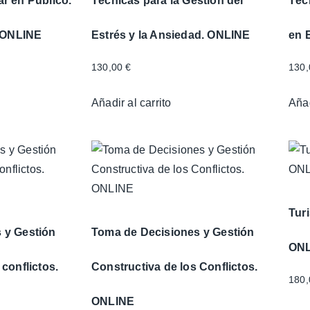
r en Público.
Técnicas para la Gestión del
Téc
. ONLINE
Estrés y la Ansiedad. ONLINE
en 
130,00
€
130
Añadir al carrito
Añad
Tur
 y Gestión
Toma de Decisiones y Gestión
ON
 conflictos.
Constructiva de los Conflictos.
180
ONLINE