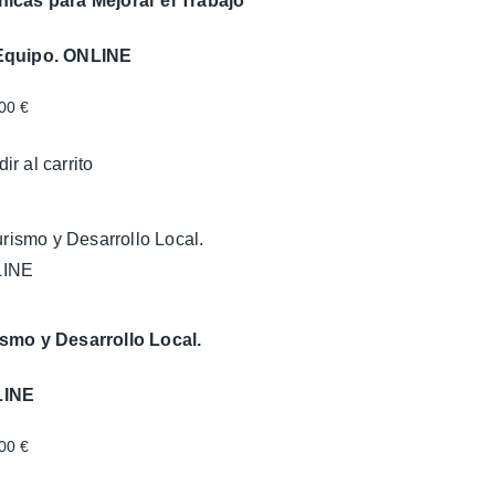
nicas para Mejorar el Trabajo
Equipo. ONLINE
,00
€
ir al carrito
ismo y Desarrollo Local.
LINE
,00
€