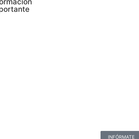
formación
portante
INFÓRMATE