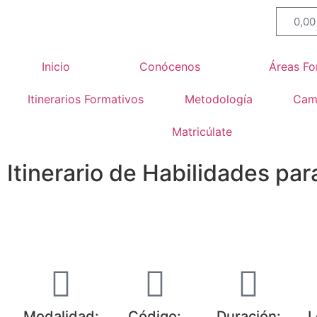
0,0
Inicio
Conócenos
Áreas Fo
Itinerarios Formativos
Metodología
Camp
Matricúlate
Itinerario de Habilidades par
Modalidad:
Código:
Duración:
L