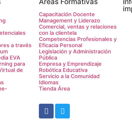
s
Áreas Formativas
In
im
Capacitación Docente
ing
Management y Liderazo
Comercial, ventas y relaciones
tenciales
con la clientela
Competencias Profesionales y
res a través
Eficacia Personal
rum
Legislación y Administración
edia EVA
Pública
rning para
Empresa y Emprendizaje
irtual de
Robótica Educativa
Servicio a la Comunidad
as
Idiomas
ne-
Tienda Área