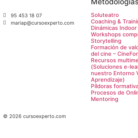
Metodología
Soluteatro
95 453 18 07
Coaching & Train
mariap@cursoexperto.com
Dinámicas Indoor
Workshops compe
Storytelling
Formación de valo
del cine – CineFo
Recursos multim
(Soluciones e-lea
nuestro Entorno V
Aprendizaje)
Píldoras formativ
Procesos de Onli
Mentoring
© 2026 cursoexperto.com