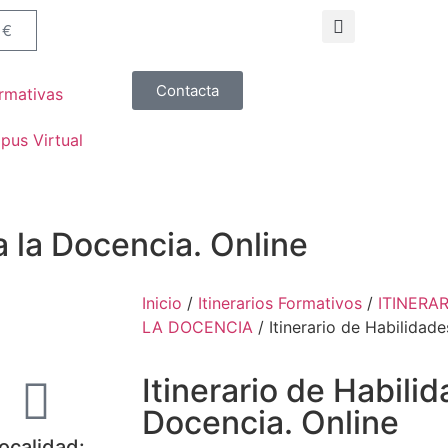
0
€
Contacta
rmativas
us Virtual
a la Docencia. Online
Inicio
/
Itinerarios Formativos
/
ITINERA
LA DOCENCIA
/ Itinerario de Habilidade
Itinerario de Habili
Docencia. Online
ocalidad: