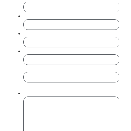
Cargo
Teléfono
*
Email
*
Introduce un email
Confirmar email
Mensaje
*