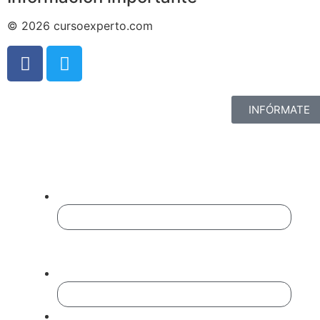
© 2026 cursoexperto.com
INFÓRMATE
Completa El Formulario
Para Ampliar Información:
Company
Este campo es un campo de validación y
debe quedar sin cambios.
Nombre
*
Empresa