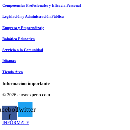
Competencias Profesionales y Eficacia Personal
Legislación y Administración Pública
Empresa y Emprendizaje
Robótica Educativa
Servicio a la Comunidad
Idiomas
Tienda Área
Información importante
© 2026 cursoexperto.com
acebook-
Twitter
f
INFÓRMATE