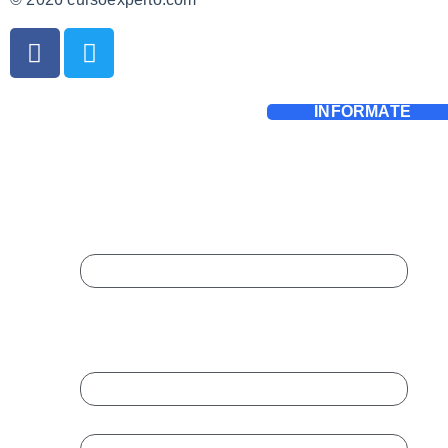
INFÓRMATE
Completa El Formulario
Para Ampliar Información:
X/Twitter
Este campo es un campo de validación y
debe quedar sin cambios.
Nombre
*
Empresa