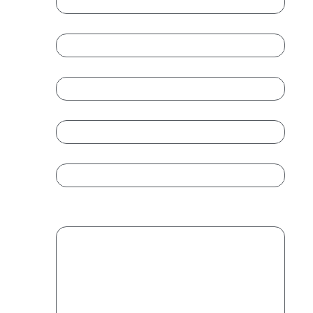
Cargo
Teléfono
*
Email
*
Introduce un email
Confirmar email
Mensaje
*