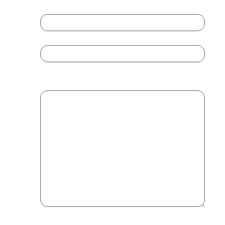
Email
*
Introduce un email
Confirmar email
Mensaje
*
Condiciones Legales
*