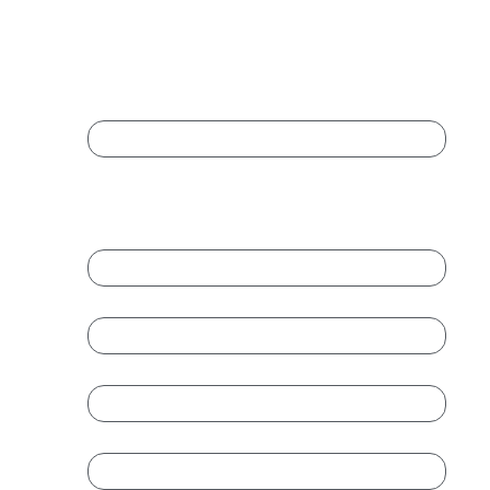
Completa El Formulario
Para Ampliar Información:
Comments
Este campo es un campo de validación y
debe quedar sin cambios.
Nombre
*
Empresa
Cargo
Teléfono
*