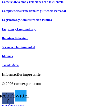
Comercial, ventas y relaciones con la clientela
Competencias Profesionales y Eficacia Personal
Legislación y Administración Pública
Empresa y Emprendizaje
Robótica Educativa
Servicio a la Comunidad
Idiomas
Tienda Área
Información importante
© 2026 cursoexperto.com
acebook-
Twitter
f