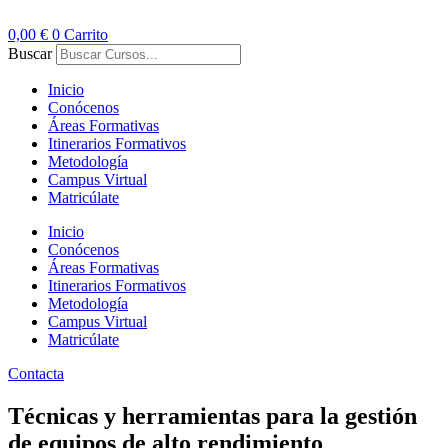
Ir
al
0,00
€
0
Carrito
contenido
Buscar
Inicio
Conócenos
Áreas Formativas
Itinerarios Formativos
Metodología
Campus Virtual
Matricúlate
Inicio
Conócenos
Áreas Formativas
Itinerarios Formativos
Metodología
Campus Virtual
Matricúlate
Contacta
Técnicas y herramientas para la gestión
de equipos de alto rendimiento