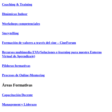
Coaching & Training
Dinámicas Indoor
Workshops competenciales
Storytelling
Formación de valores a través del cine – CineForum
Recursos multimedia EVA (Soluciones e-learning para nuestro Entorno
Virtual de Aprendizaje)
Píldoras formativas
Procesos de Online-Mentoring
Áreas Formativas
Capacitación Docente
Management y Liderazo