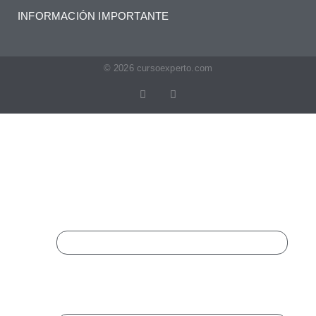
INFORMACIÓN IMPORTANTE
© 2026 cursoexperto.com
Completa El Formulario
Para Ampliar Información:
LinkedIn
Este campo es un campo de validación y
debe quedar sin cambios.
Nombre
*