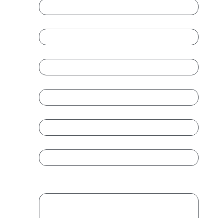
Empresa
Cargo
Teléfono
*
Email
*
Introduce un email
Confirmar email
Mensaje
*