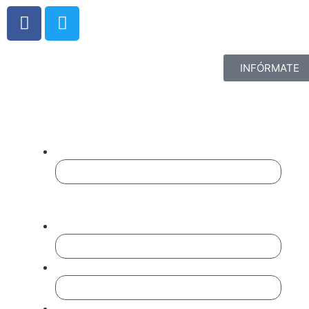
INFÓRMATE
Completa El Formulario
Para Ampliar Información:
Name
Este campo es un campo de validación y
debe quedar sin cambios.
Nombre
*
Empresa