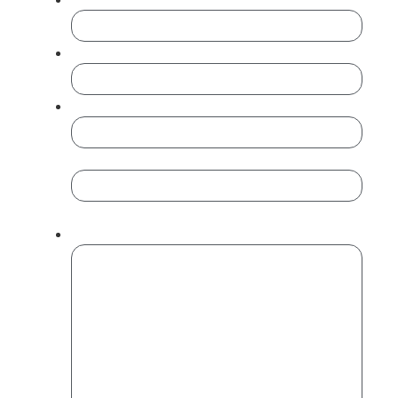
Cargo
Teléfono
*
Email
*
Introduce un email
Confirmar email
Mensaje
*